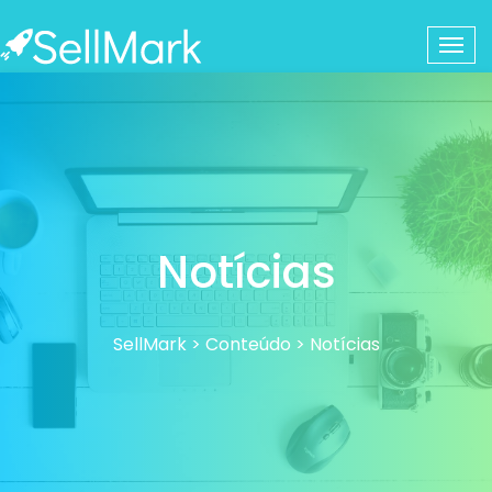
Notícias
SellMark
>
Conteúdo
>
Notícias